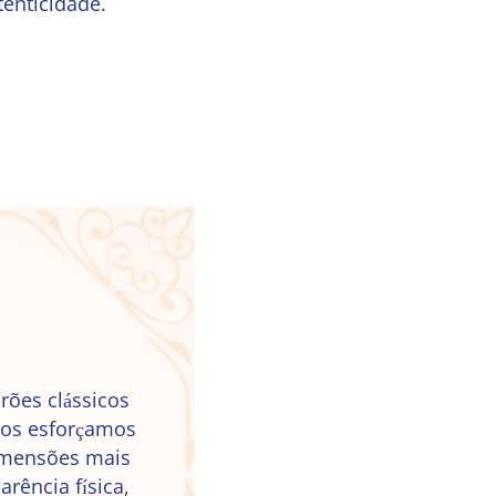
enticidade.
rões clássicos
Nos esforçamos
dimensões mais
rência física,