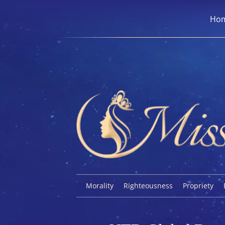
Ho
Morality
Righteousness
Propriety