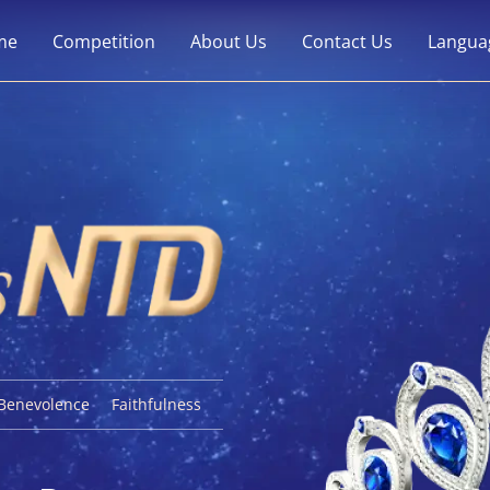
me
Competition
About Us
Contact Us
Langua
Benevolence
Faithfulness