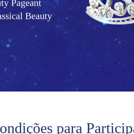
ty Pageant
assical Beauty
ondições para Particip