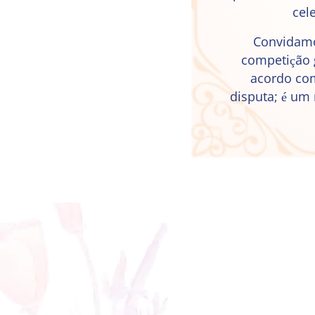
cel
Convidamo
competição g
acordo com
disputa; é um 